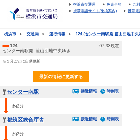
横浜市交通局
免責事項
ご利
携帯電話サイト(乗換案内)
携帯電
横浜市
＞
交通局
＞
運行情報
＞
124 (センター南駅発 笹山団地中央
124
07:33現在
センター南駅発 笹山団地中央ゆき
※１分ごとに自動更新
最新の情報に更新する
接近情報
時刻表
センター南駅
約2分
接近情報
時刻表
都筑区総合庁舎
約2分