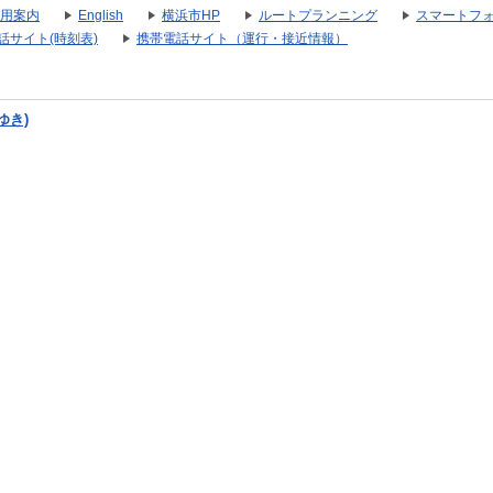
用案内
English
横浜市HP
ルートプランニング
スマートフ
話サイト(時刻表)
携帯電話サイト（運行・接近情報）
ゆき)