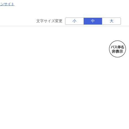
ォンサイト
文字サイズ変更
小
中
大