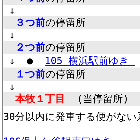
↓
３つ前
の停留所
↓
２つ前
の停留所
↓ ●
105 横浜駅前ゆき
１つ前
の停留所
↓
本牧１丁目
(当停留所)
30分以内に発車する便がない