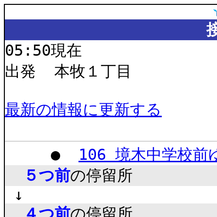
05:50現在
出発 本牧１丁目
最新の情報に更新する
●
106 境木中学校
５つ前
の停留所
↓
４つ前
の停留所