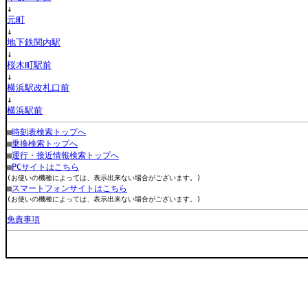
↓
元町
↓
地下鉄関内駅
↓
桜木町駅前
↓
横浜駅改札口前
↓
横浜駅前
■
時刻表検索トップへ
■
乗換検索トップへ
■
運行・接近情報検索トップへ
■
PCサイトはこちら
(お使いの機種によっては、表示出来ない場合がございます。)
■
スマートフォンサイトはこちら
(お使いの機種によっては、表示出来ない場合がございます。)
免責事項