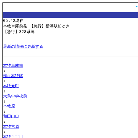
05:42現在
本牧車庫前発 【急行】横浜駅前ゆき
【急行】328系統
最新の情報に更新する
本牧車庫前
↓
横浜本牧駅
↓
本牧元町
↓
大鳥中学校前
↓
本牧原
↓
和田山口
↓
本牧宮原
↓
本牧１丁目