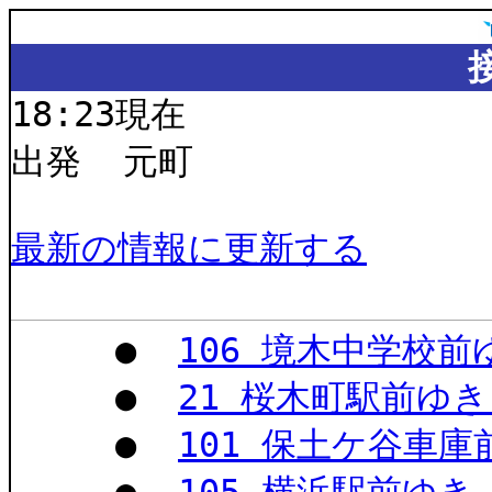
18:23現在
出発 元町
最新の情報に更新する
●
106 境木中学校
●
21 桜木町駅前ゆ
●
101 保土ケ谷車