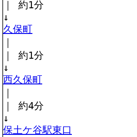
｜ 約1分
↓
久保町
｜
｜ 約1分
↓
西久保町
｜
｜ 約4分
↓
保土ケ谷駅東口