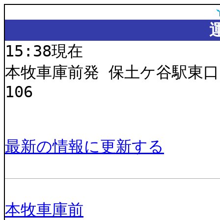
15:38現在
本牧車庫前発 保土ケ谷駅東
106
最新の情報に更新する
本牧車庫前