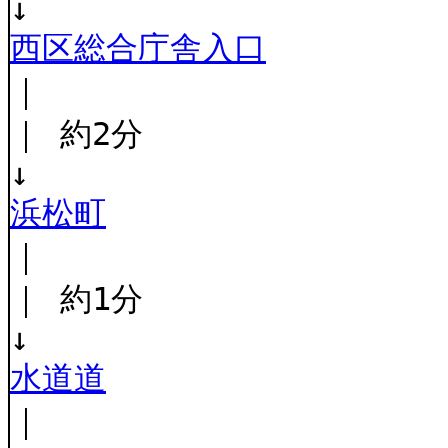
↓
西区総合庁舎入口
｜
｜ 約2分
↓
浜松町
｜
｜ 約1分
↓
水道道
｜