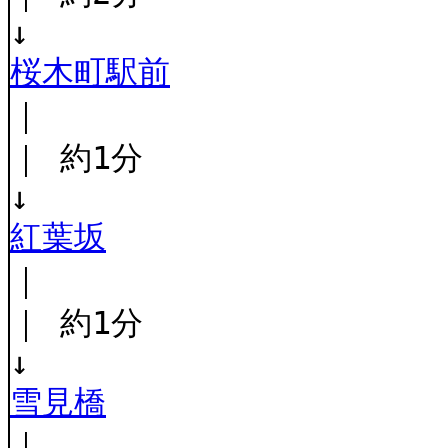
↓
桜木町駅前
｜
｜ 約1分
↓
紅葉坂
｜
｜ 約1分
↓
雪見橋
｜