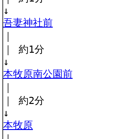
↓
吾妻神社前
｜
｜ 約1分
↓
本牧原南公園前
｜
｜ 約2分
↓
本牧原
｜