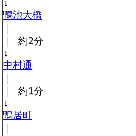
↓
鴨池大橋
｜
｜ 約2分
↓
中村通
｜
｜ 約1分
↓
鴨居町
｜