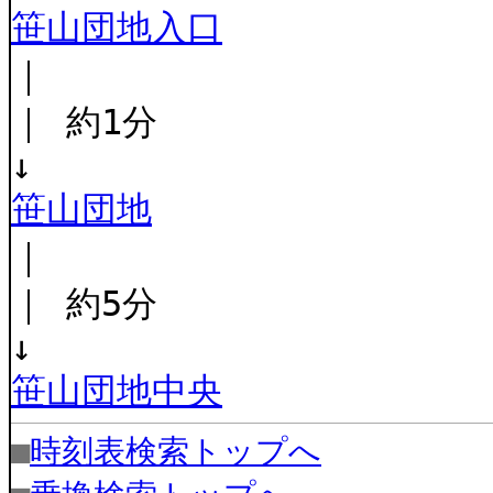
笹山団地入口
｜
｜ 約1分
↓
笹山団地
｜
｜ 約5分
↓
笹山団地中央
■
時刻表検索トップへ