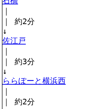
石橋
｜
｜ 約2分
↓
佐江戸
｜
｜ 約3分
↓
ららぽーと横浜西
｜
｜ 約2分