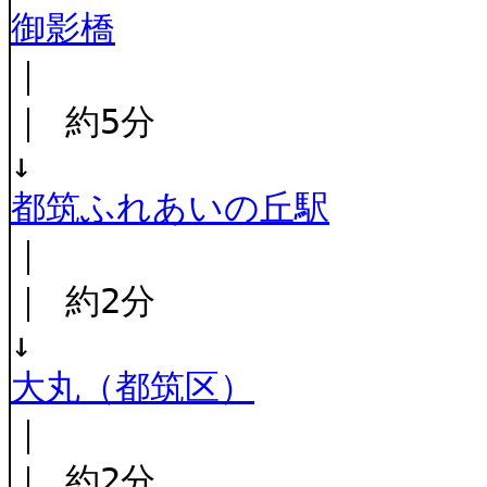
御影橋
｜
｜ 約5分
↓
都筑ふれあいの丘駅
｜
｜ 約2分
↓
大丸（都筑区）
｜
｜ 約2分