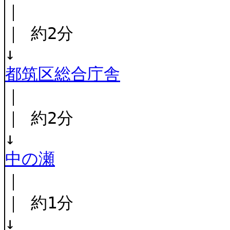
｜
｜ 約2分
↓
都筑区総合庁舎
｜
｜ 約2分
↓
中の瀬
｜
｜ 約1分
↓