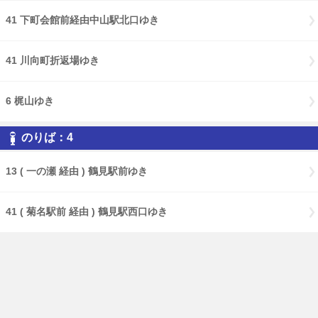
41 下町会館前経由中山駅北口ゆき
41 川向町折返場ゆき
6 梶山ゆき
のりば：4
13 ( 一の瀬 経由 ) 鶴見駅前ゆき
41 ( 菊名駅前 経由 ) 鶴見駅西口ゆき
のりば：5
300 ( 横浜労災病院前・川向南耕地 経由 ) 仲町台駅ゆき