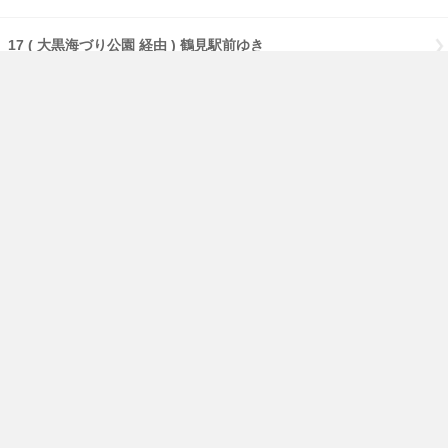
17 ( 大黒海づり公園 経由 ) 鶴見駅前ゆき
17 【急行】( 大黒海づり公園 経由 ) 鶴見駅前ゆき
17 【急行】( 流通センター 経由 ) 鶴見駅前ゆき
17 【急行】鶴見駅前ゆき
免責事項
経路・時刻表
English
横浜市交通局
横浜市HP