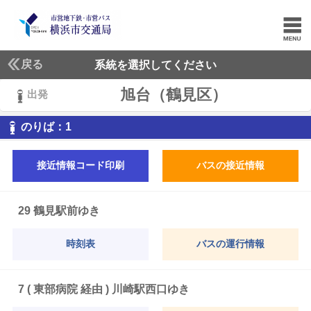
戻る
系統を選択してください
旭台（鶴見区）
出発
1
のりば：
1
接近情報コード印刷
バスの接近情報
29 鶴見駅前ゆき
時刻表
バスの運行情報
7 ( 東部病院 経由 ) 川崎駅西口ゆき