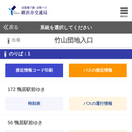
戻る
系統を選択してください
竹山団地入口
出発
1
のりば：
1
接近情報コード印刷
バスの接近情報
172 鴨居駅前ゆき
時刻表
バスの運行情報
56 鴨居駅前ゆき