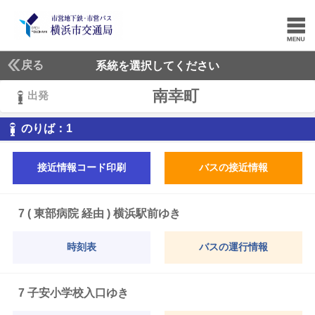
戻る
系統を選択してください
南幸町
出発
1
のりば：
1
接近情報コード印刷
バスの接近情報
7 ( 東部病院 経由 ) 横浜駅前ゆき
時刻表
バスの運行情報
7 子安小学校入口ゆき