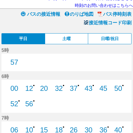
時刻のお問い合わせはこちらへ
バスの接近情報
のりば地図
バス停時刻表
接近情報コード印刷
平日
土曜
日曜/祝日
5時
57
57分はつ
6時
●
●
●
●
●
00
12
20
32
37
43
45
50
0分はつ
12分はつ
20分はつ
32分はつ
37分はつ
43分はつ
45分はつ
50分
●
●
52
56
52分はつ
56分はつ
7時
●
●
●
●
06
10
15
18
26
30
36
40