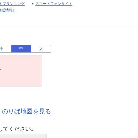
トプランニング
スマートフォンサイト
接近情報）
小
中
大
月
のりば地図を見る
してください。