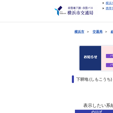
横浜
携帯
横浜市
＞
交通局
＞
バ
バ
下耕地 (しもこうち
表示したい系
のりば