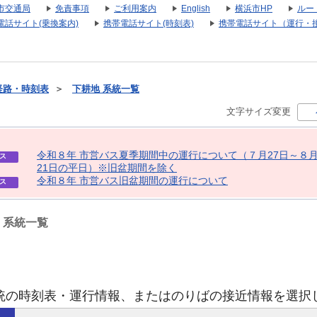
市交通局
免責事項
ご利用案内
English
横浜市HP
ルー
電話サイト(乗換案内)
携帯電話サイト(時刻表)
携帯電話サイト（運行・
経路・時刻表
＞
下耕地 系統一覧
文字サイズ変更
令
和
８
年
市
営
バ
ス
夏
季
期
間
中
の
運
行
に
つ
い
て
（
７
月
2
7
日
～
８
ス
2
1
日
の
平
日
）
※
旧
盆
期
間
を
除
く
令
和
８
年
市
営
バ
ス
旧
盆
期
間
の
運
行
に
つ
い
て
ス
) 系統一覧
統の時刻表・運行情報、またはのりばの接近情報を選択