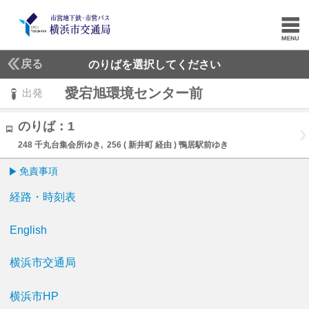
戻る
のりばを選択してください
愛宕旭環境センター前
出発
のりば：1
248 千丸台集会所ゆき, 256 ( 新井町 経由 ) 鴨居駅前ゆき
免責事項
経路・時刻表
English
横浜市交通局
横浜市HP