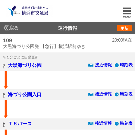
戻る
運行情報
更新
109
20:00現在
大黒海づり公園発 【急行】横浜駅前ゆき
※１分ごとに自動更新
接近情報
時刻表
大黒海づり公園
接近情報
時刻表
海づり公園入口
接近情報
時刻表
Ｔ６バース