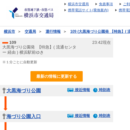
横浜市交通局
免責事項
ご利
携帯電話サイト(乗換案内)
携帯電
横浜市
＞
交通局
＞
運行情報
＞
109 (大黒海づり公園発 【特急】( 
109
23:42現在
大黒海づり公園発 【特急】( 流通センタ
ー 経由 ) 横浜駅前ゆき
※１分ごとに自動更新
最新の情報に更新する
接近情報
時刻表
大黒海づり公園
接近情報
時刻表
海づり公園入口