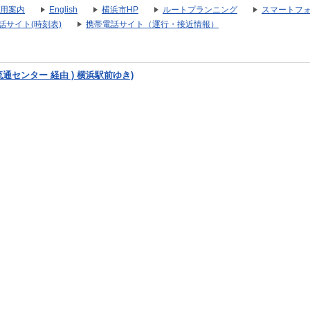
用案内
English
横浜市HP
ルートプランニング
スマートフ
話サイト(時刻表)
携帯電話サイト（運行・接近情報）
流通センター 経由 ) 横浜駅前ゆき)