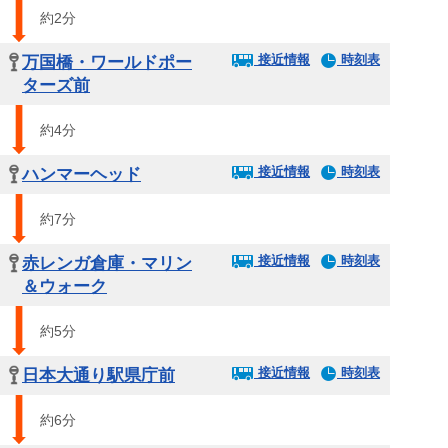
約2分
接近情報
時刻表
万国橋・ワールドポー
ターズ前
約4分
接近情報
時刻表
ハンマーヘッド
約7分
接近情報
時刻表
赤レンガ倉庫・マリン
＆ウォーク
約5分
接近情報
時刻表
日本大通り駅県庁前
約6分