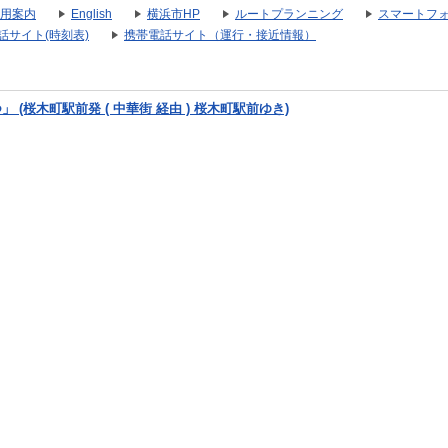
用案内
English
横浜市HP
ルートプランニング
スマートフ
話サイト(時刻表)
携帯電話サイト（運行・接近情報）
(桜木町駅前発 ( 中華街 経由 ) 桜木町駅前ゆき)