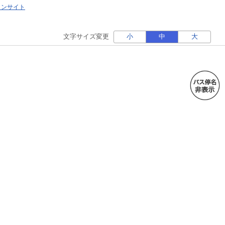
ォンサイト
文字サイズ変更
小
中
大