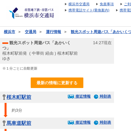
横浜市交通局
免責事項
ご利
携帯電話サイト(乗換案内)
携帯電
横浜市
＞
交通局
＞
運行情報
＞
観光スポット周遊バス「あかいくつ」 
観光スポット周遊バス「あかいく
14:27現在
つ」
桜木町駅前発 ( 中華街 経由 ) 桜木町駅前
ゆき
※１分ごとに自動更新
最新の情報に更新する
接近情報
時刻表
桜木町駅前
約3分
接近情報
時刻表
馬車道駅前