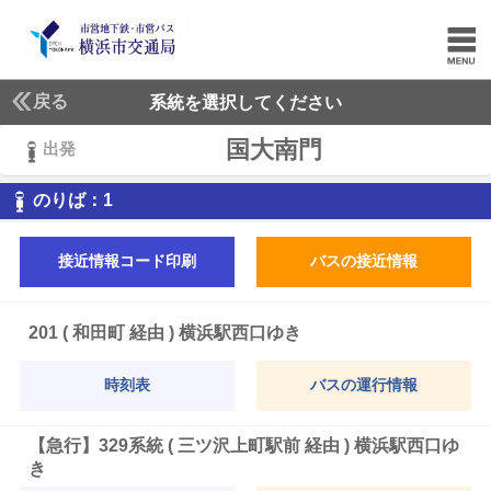
戻る
系統を選択してください
国大南門
出発
1
のりば：
1
接近情報コード印刷
バスの接近情報
201 ( 和田町 経由 ) 横浜駅西口ゆき
時刻表
バスの運行情報
【急行】329系統 ( 三ツ沢上町駅前 経由 ) 横浜駅西口ゆ
き