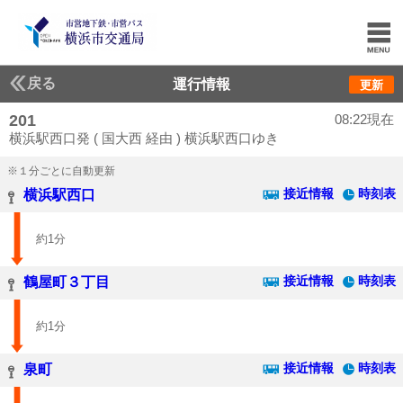
戻る
運行情報
更新
201
08:22現在
横浜駅西口発 ( 国大西 経由 ) 横浜駅西口ゆき
※１分ごとに自動更新
接近情報
時刻表
横浜駅西口
約1分
接近情報
時刻表
鶴屋町３丁目
約1分
接近情報
時刻表
泉町