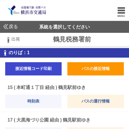
戻る
系統を選択してください
鶴見税務署前
出発
1
のりば：
1
接近情報コード印刷
バスの接近情報
15 ( 本町通１丁目 経由 ) 鶴見駅前ゆき
時刻表
バスの運行情報
17 ( 大黒海づり公園 経由 ) 鶴見駅前ゆき