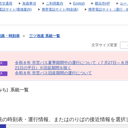
市交通局
免責事項
ご利用案内
English
横浜市HP
ルー
電話サイト(乗換案内)
携帯電話サイト(時刻表)
携帯電話サイト（運行・
経路・時刻表
＞
三ツ池道 系統一覧
文字サイズ変更
令
和
８
年
市
営
バ
ス
夏
季
期
間
中
の
運
行
に
つ
い
て
（
７
月
2
7
日
～
８
ス
2
1
日
の
平
日
）
※
旧
盆
期
間
を
除
く
令
和
８
年
市
営
バ
ス
旧
盆
期
間
の
運
行
に
つ
い
て
ス
みち) 系統一覧
統の時刻表・運行情報、またはのりばの接近情報を選択