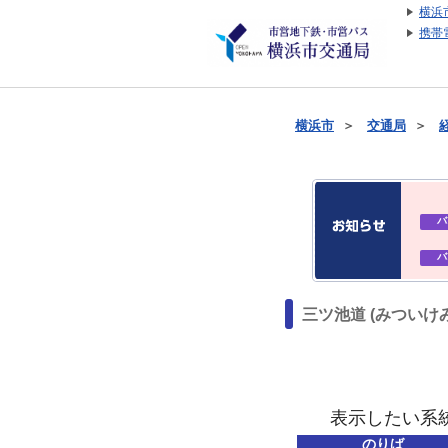
横浜
携帯
横浜市
＞
交通局
＞
バ
バ
三ツ池道 (みついけ
表示したい系
のりば