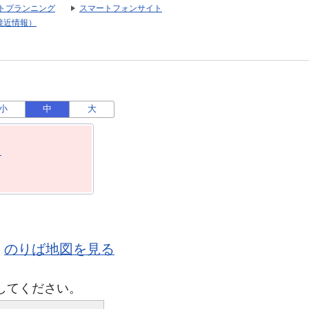
トプランニング
スマートフォンサイト
接近情報）
小
中
大
月
のりば地図を見る
してください。