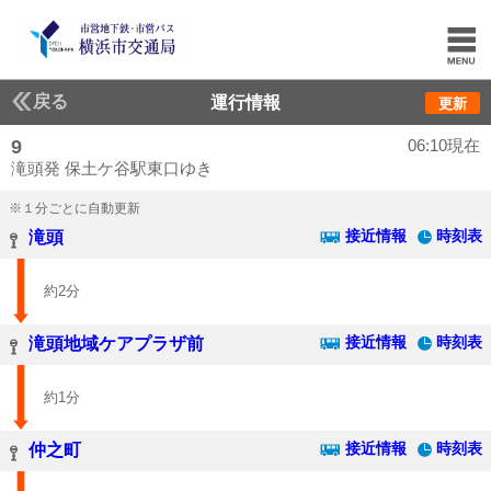
戻る
運行情報
更新
9
06:10現在
滝頭発 保土ケ谷駅東口ゆき
※１分ごとに自動更新
接近情報
時刻表
滝頭
約2分
接近情報
時刻表
滝頭地域ケアプラザ前
約1分
接近情報
時刻表
仲之町