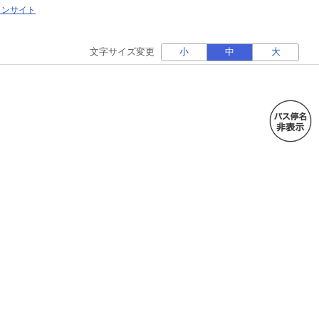
ォンサイト
文字サイズ変更
小
中
大