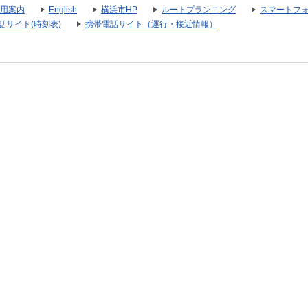
用案内
English
横浜市HP
ルートプランニング
スマートフ
話サイト(時刻表)
携帯電話サイト（運行・接近情報）