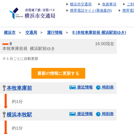
横浜市交通局
免責事項
ご利
携帯電話サイト(乗換案内)
携帯電
横浜市
＞
交通局
＞
運行情報
＞
8 (本牧車庫前発 横浜駅前ゆき)
8
16:00現在
本牧車庫前発 横浜駅前ゆき
※１分ごとに自動更新
最新の情報に更新する
接近情報
時刻表
本牧車庫前
約1分
接近情報
時刻表
横浜本牧駅
約1分