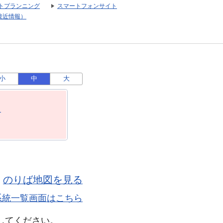
トプランニング
スマートフォンサイト
接近情報）
小
中
大
月
のりば地図を見る
正の系統一覧画面はこちら
してください。