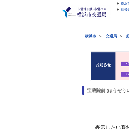
横浜
携帯
横浜市
＞
交通局
＞
バ
バ
宝蔵院前 (ほうぞう
表示したい系