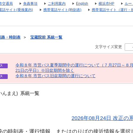
市交通局
免責事項
ご利用案内
English
横浜市HP
ルー
電話サイト(乗換案内)
携帯電話サイト(時刻表)
携帯電話サイト（運行・
経路・時刻表
＞
宝蔵院前 系統一覧
文字サイズ変更
令
和
８
年
市
営
バ
ス
夏
季
期
間
中
の
運
行
に
つ
い
て
（
７
月
2
7
日
～
８
ス
2
1
日
の
平
日
）
※
旧
盆
期
間
を
除
く
令
和
８
年
市
営
バ
ス
旧
盆
期
間
の
運
行
に
つ
い
て
ス
いんまえ) 系統一覧
2026年08月24日 改
統の時刻表・運行情報、またはのりばの接近情報を選択