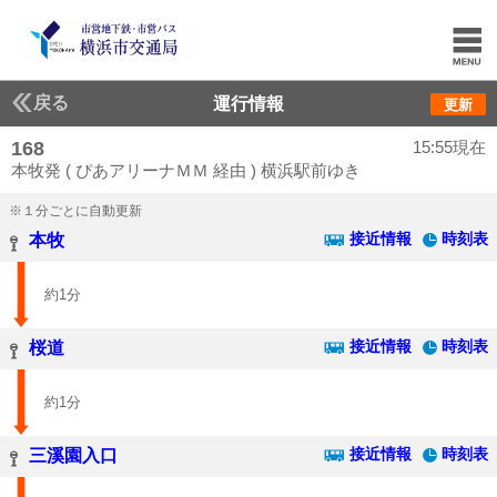
戻る
運行情報
更新
168
15:55現在
本牧発 ( ぴあアリーナＭＭ 経由 ) 横浜駅前ゆき
※１分ごとに自動更新
接近情報
時刻表
本牧
約1分
接近情報
時刻表
桜道
約1分
接近情報
時刻表
三溪園入口